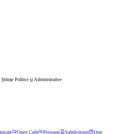
 Ştiinţe Politice şi Administrative
nicate
Open Calls
Persoane
Subdiviziuni
Orar