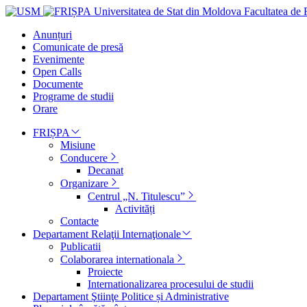
Universitatea de Stat din Moldova
Facultatea de R
Anunțuri
Comunicate de presă
Evenimente
Open Calls
Documente
Programe de studii
Orare
FRIȘPA
Misiune
Conducere
Decanat
Organizare
Centrul „N. Titulescu”
Activități
Contacte
Departament Relaţii Internaţionale
Publicatii
Colaborarea internationala
Proiecte
Internationalizarea procesului de studii
Departament Ştiinţe Politice și Administrative