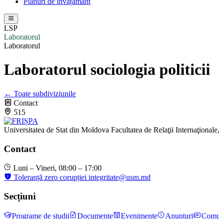
Planuri de învățământ
LSP
Laboratorul
Laboratorul
Laboratorul sociologia politicii
← Toate subdiviziunile
Contact
515
Universitatea de Stat din Moldova
Facultatea de Relaţii Internaţionale,
Contact
Luni – Vineri, 08:00 – 17:00
Toleranță zero corupției
integritate@usm.md
Secțiuni
Programe de studii
Documente
Evenimente
Anunțuri
Comu