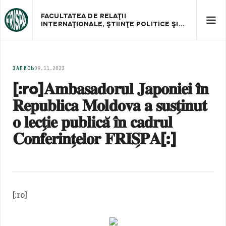
FACULTATEA DE RELAŢII
INTERNAŢIONALE, ŞTIINŢE POLITICE ŞI
ADMINISTRATIVE
ЗАПИСЬ
09.11.2023
[:ro]𝐀𝐦𝐛𝐚𝐬𝐚𝐝𝐨𝐫𝐮𝐥 𝐉𝐚𝐩𝐨𝐧𝐢𝐞𝐢 𝐢̂𝐧
𝐑𝐞𝐩𝐮𝐛𝐥𝐢𝐜𝐚 𝐌𝐨𝐥𝐝𝐨𝐯𝐚 𝐚 𝐬𝐮𝐬𝐭̗𝐢𝐧𝐮𝐭
𝐨 𝐥𝐞𝐜𝐭̗𝐢𝐞 𝐩𝐮𝐛𝐥𝐢𝐜𝐚̆ 𝐢̂𝐧 𝐜𝐚𝐝𝐫𝐮𝐥
𝐂𝐨𝐧𝐟𝐞𝐫𝐢𝐧𝐭̗𝐞𝐥𝐨𝐫 𝐅𝐑𝐈𝐒̗𝐏𝐀[:]
[:ro]