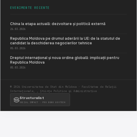
EVENIMENTE RECENTE
China la etapa actuală: dezvoltare și politică externă
26.03.2026
Republica Moldova pe drumul aderării la UE: de la statutul de
candidat la deschiderea negocierilor tehnice
05.03.2026
Dreptul internațional și noua ordine globală: implicații pentru
Republica Moldova
05.03.2026
© 2026 Universitatea de Stat din Moldova · Facultatea de Relaţii
Internaţionale, , Ştiinţe Politice şi Administrative
Structuralist
SOCIAL IMPACT · PRO BONO GOVTECH