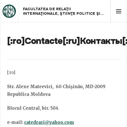
FACULTATEA DE RELAŢII
INTERNAŢIONALE, ŞTIINŢE POLITICE ŞI
ADMINISTRATIVE
[:ro]Contacte[:ru]Контакты[
[:ro]
Str. Alexe Mateevici,
60 Chişinău, MD-2009
Republica Moldova
Blocul Central, bir. 504
e-mail:
catedrari
@yahoo.com