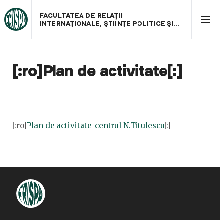
FACULTATEA DE RELAŢII
INTERNAŢIONALE, ŞTIINŢE POLITICE ŞI
ADMINISTRATIVE
[:ro]Plan de activitate[:]
[:ro]
Plan de activitate_centrul N.Titulescu
[:]