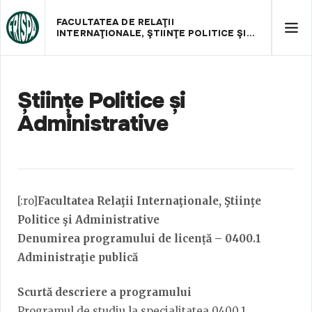
FACULTATEA DE RELAŢII
INTERNAŢIONALE, ŞTIINŢE POLITICE ŞI
ADMINISTRATIVE
Științe Politice și
Administrative
[:ro]
Facultatea Relaţii Internaţionale, Ştiinţe
Politice şi Administrative
Denumirea programului de licență – 0400.1
Administraţie publică
Scurtă descriere a programului
Programul de studiu la specialitatea 0400.1