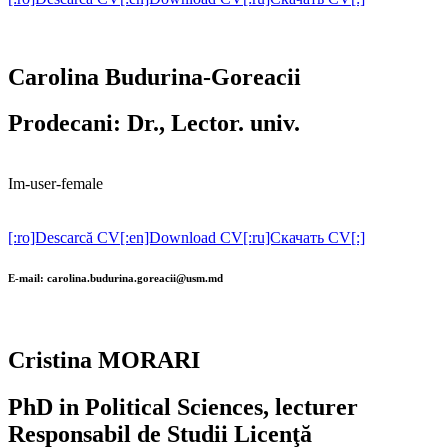
Carolina Budurina-Goreacii
Prodecani: Dr., Lector. univ.
Im-user-female
[:ro]Descarcă CV[:en]Download CV[:ru]Скачать CV[:]
E-mail: carolina.budurina.goreacii@usm.md
Cristina MORARI
PhD in Political Sciences, lecturer
Responsabil de Studii Licenţă