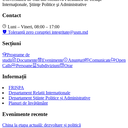
Internaţionale, Ştiinţe Politice şi Administrative
Contact
Luni – Vineri, 08:00 – 17:00
Toleranță zero corupției
integritate@usm.md
Secțiuni
Programe de
studii
Documente
Evenimente
Anunțuri
Comunicate
Open
Calls
Persoane
Subdiviziuni
Orar
Informații
FRIȘPA
Departament Relaţii Internaţionale
Departament Ştiinţe Politice și Administrative
Planuri de învățământ
Evenimente recente
China la etapa actuală: dezvoltare și politică