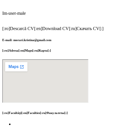
Im-user-male
[:ro]Descarcă CV[:en]Download CV[:ru]Скачать CV[:]
E-mail: morari.kristina@gmail.com
[:ro]Adresa[:en]Maps[:ru]Карта[:]
[:ro]Facultăţi[:en]Faculties[:ru]Факультеты[:]