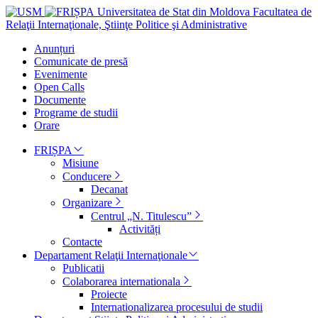
Universitatea de Stat din Moldova
Facultatea de
Relaţii Internaţionale, Ştiinţe Politice şi Administrative
Anunțuri
Comunicate de presă
Evenimente
Open Calls
Documente
Programe de studii
Orare
FRIȘPA
Misiune
Conducere
Decanat
Organizare
Centrul „N. Titulescu”
Activități
Contacte
Departament Relaţii Internaţionale
Publicatii
Colaborarea internationala
Proiecte
Internationalizarea procesului de studii