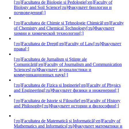
[:ro]Facultatea de Biologie si Pedologie[:en]Faculty of
Biology and Soil Science[:ru]Факультет биологии и
почвоведения[:]
[:ro]Facultatea de Chimie şi Tehnologie Chimică[:en]Faculty
of Chemistry and Chemical Technology[:ru]Факультет
химии и химической технологии[:]
[:ro]Facultatea de Drept[:en]Faculty of Law[:ru]Факультет
права[:]
[:ro]Facultatea de Jurnalism şi Ştiinţe ale
Comunicării[:en]Faculty of Journalism and Communication
Sciences[:ru]Факультет журналистики и
коммуникационных наук[:]
[:ro]Facultatea de Fizica si Inginerie[:en]Faculty of Physics
and Engineering[:ru]Факультет физики и инженерии[:]
[:ro]Facultatea de Istorie şi Filosofie[:en]Faculty of History
and Philosophy[:ru]Факультет истории и философии[:]
[:ro]Facultatea de Matematică şi Informatică[:en]Faculty of
Mathematics and Informatics[:ru]Факультет математики и