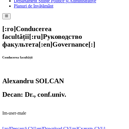
Departament Ştiinţe Politice și Administrative
Planuri de învățământ
[:ro]Conducerea
facultății[:ru]Руководство
факультета[:en]Governance[:]
Conducerea facultății
Alexandru SOLCAN
Decan: Dr., conf.univ.
Im-user-male
[:ro]Descarcă CV[:en]Download CV[:ru]Скачать CV[:]