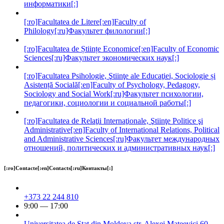
информатики[:]
[:ro]Facultatea de Litere[:en]Faculty of
Philology[:ru]Факультет филологии[:]
[:ro]Facultatea de Științe Economice[:en]Faculty of Economic
Sciences[:ru]Факультет экономических наук[:]
[:ro]Facultatea Psihologie, Ştiinţe ale Educaţiei, Sociologie și
Asistență Socială[:en]Faculty of Psychology, Pedagogy,
Sociology and Social Work[:ru]Факультет психологии,
педагогики, социологии и социальной работы[:]
[:ro]Facultatea de Relaţii Internaţionale, Ştiinţe Politice şi
Administrative[:en]Faculty of International Relations, Political
and Administrative Sciences[:ru]Факультет международных
отношений, политических и административных наук[:]
[:ro]Contacte[:en]Contacts[:ru]Контакты[:]
+373 22 244 810
9:00 — 17:00
Universitatea de Stat din Moldova str. Alexei Mateevici 60,