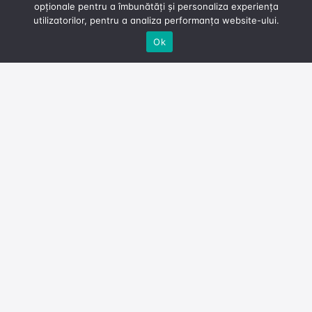
opționale pentru a îmbunătăți și personaliza experiența
utilizatorilor, pentru a analiza performanța website-ului.
Ok
LICENȚĂ
TOATE →
1
180c
2
180c
POL
AP
POLITOLOGIE
ADMINISTRAȚIE PUBLICĂ
LICENȚĂ
LICENȚĂ
3
180c
4
180c