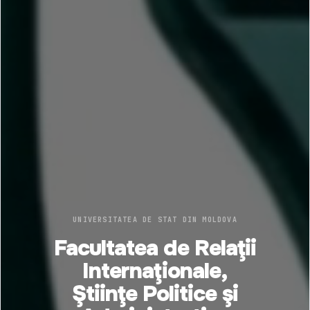
UNIVERSITATEA DE STAT DIN MOLDOVA
Facultatea de Relaţii
Internaţionale,
Ştiinţe Politice şi