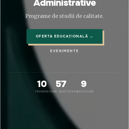
Administrative
Programe de studii de calitate.
OFERTA EDUCAȚIONALĂ →
EVENIMENTE
10
57
9
PROGRAME
CADRE DIDACTICE
SUBDIVIZIUNI