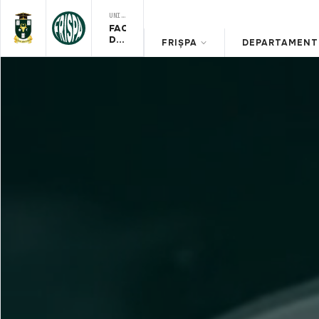
UNIVERSITATEA DE STAT DIN MOLDOVA
FACULTATEA
DE
FRIȘPA
DEPARTAMENT 
RELAŢII
INTERNAŢIONALE,
ŞTIINŢE
POLITICE
ŞI
ADMINISTRATIVE