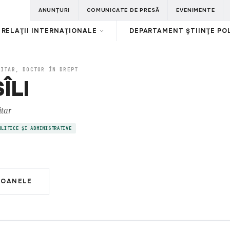
ANUNȚURI
COMUNICATE DE PRESĂ
EVENIMENTE
RELAŢII INTERNAŢIONALE
DEPARTAMENT ŞTIINŢE POL
SITAR, DOCTOR ÎN DREPT
SÎLI
itar
OLITICE ȘI ADMINISTRATIVE
SOANELE