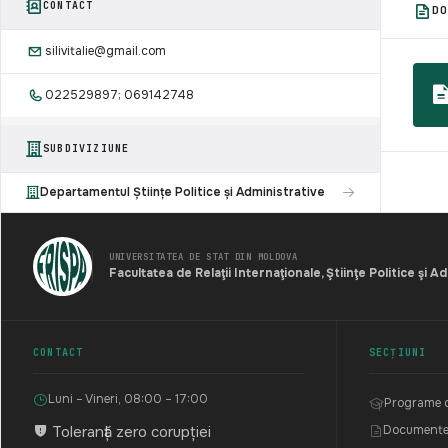
CONTACT
D
silivitalie@gmail.com
022529897; 069142748
SUBDIVIZIUNE
Departamentul Științe Politice și Administrative
UNIVERSITATEA DE STAT DIN MOLDOVA
Facultatea de Relaţii Internaţionale, Ştiinţe Politice şi A
CONTACT
SECȚIUNI
Luni – Vineri, 08:00 – 17:00
Programe d
Toleranță zero corupției
Document