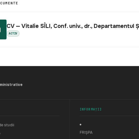
OCUMENTE
CV — Vitalie SÎLI, Conf. univ., dr., Departamentul 
ACTIV
dministrative
INFORMAȚII
e studii
FRIȘPA
e