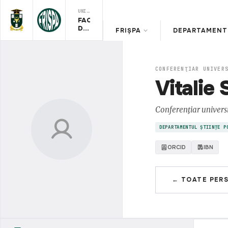
UNIVERSITATEA DE STAT DIN MOLDOVA
FACULTATEA
DE
FRIȘPA
DEPARTAMENT 
RELAŢII
INTERNAŢIONALE,
ŞTIINŢE
POLITICE
ŞI
CONFERENŢIAR UNIVER
ADMINISTRATIVE
Vitalie 
Conferenţiar univers
DEPARTAMENTUL ȘTIINȚE P
ORCID
IBN
← TOATE PER