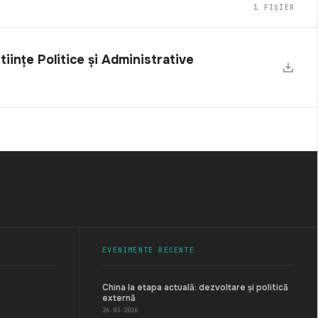
1 FIȘIER
Științe Politice și Administrative
EVENIMENTE RECENTE
China la etapa actuală: dezvoltare și politică
externă
26.03.2026