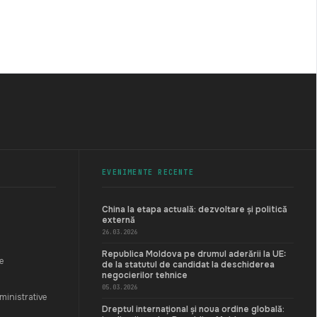
EVENIMENTE RECENTE
China la etapa actuală: dezvoltare și politică
externă
26.03.2026
Republica Moldova pe drumul aderării la UE:
e
de la statutul de candidat la deschiderea
negocierilor tehnice
05.03.2026
ministrative
Dreptul internațional și noua ordine globală: