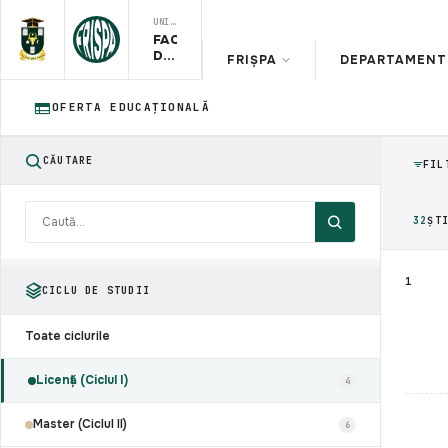
UNIVERSITATEA DE STAT DIN MOLDOVA
FACULTATEA
DE
FRIȘPA
DEPARTAMENT 
RELAŢII
INTERNAŢIONALE,
ŞTIINŢE
OFERTA EDUCAȚIONALĂ
POLITICE
ŞI
ADMINISTRATIVE
CĂUTARE
FIL
32
ȘT
1
CICLU DE STUDII
Toate ciclurile
Licență (Ciclul I)
4
Master (Ciclul II)
6