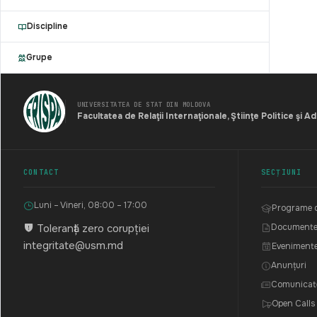
Discipline
Grupe
UNIVERSITATEA DE STAT DIN MOLDOVA
Facultatea de Relaţii Internaţionale, Ştiinţe Politice şi A
CONTACT
SECȚIUNI
Luni – Vineri, 08:00 – 17:00
Programe d
Toleranță zero corupției
Document
integritate@usm.md
Eveniment
Anunțuri
Comunicat
Open Calls