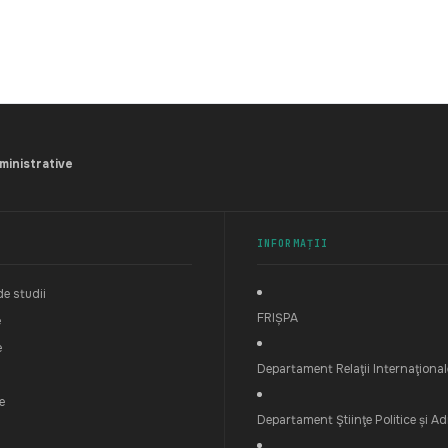
dministrative
INFORMAȚII
e studii
FRIȘPA
e
e
Departament Relaţii Internaţional
e
Departament Ştiinţe Politice și Ad