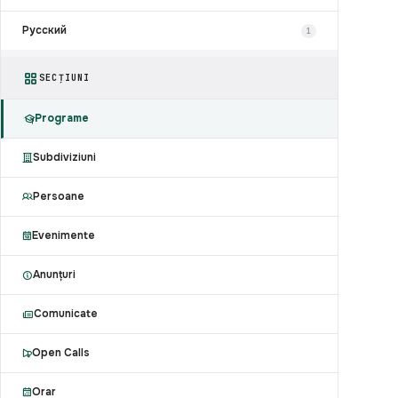
Русский
1
SECȚIUNI
Programe
Subdiviziuni
Persoane
Evenimente
Anunțuri
Comunicate
Open Calls
Orar