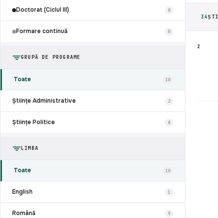
Doctorat (Ciclul III)
0
34
ȘT
Formare continuă
0
2
GRUPĂ DE PROGRAME
Toate
10
Științe Administrative
2
Științe Politice
8
LIMBA
Toate
10
English
1
Română
9