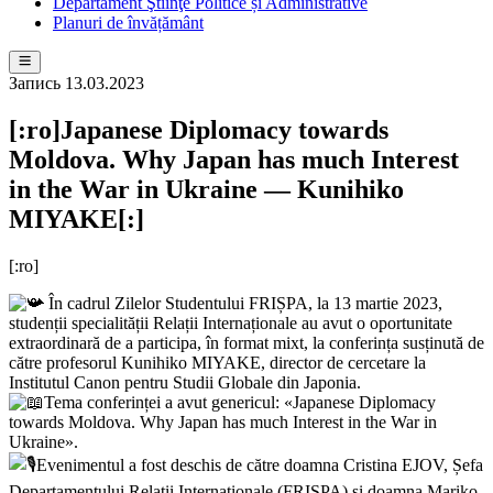
Departament Ştiinţe Politice și Administrative
Planuri de învățământ
Запись
13.03.2023
[:ro]Japanese Diplomacy towards
Moldova. Why Japan has much Interest
in the War in Ukraine — Kunihiko
MIYAKE[:]
[:ro]
În cadrul Zilelor Studentului FRIȘPA, la 13 martie 2023,
studenții specialității Relații Internaționale au avut o oportunitate
extraordinară de a participa, în format mixt, la conferința susținută de
către profesorul Kunihiko MIYAKE, director de cercetare la
Institutul Canon pentru Studii Globale din Japonia.
Tema conferinței a avut genericul: «Japanese Diplomacy
towards Moldova. Why Japan has much Interest in the War in
Ukraine».
Evenimentul a fost deschis de către doamna Cristina EJOV, Șefa
Departamentului Relații Internaționale (FRIȘPA) și doamna Mariko