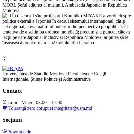
MORI, Șeful adjunct al misiunii, Ambasada Japoniei în Republica
Moldova.
În discursul său, profesorul Kunihiko MIYAKE a vorbit despre
politica externă a Japoniei în cadrul sistemului internațional, cât și
cel regional; a evaluat rolul puterilor din perspectiva geopolitică, în
tentativa de a schimba ordinea mondială; precum și a punctat câteva
lecții pe care Japonia, inclusiv și Republica Moldova, ar putea să le
însușească drept urmare a războiului din Ucraina.
[:]
Universitatea de Stat din Moldova
Facultatea de Relaţii
Internaţionale, Ştiinţe Politice şi Administrative
Contact
Luni – Vineri, 08:00 – 17:00
Toleranță zero corupției
integritate@usm.md
Secțiuni
Programe de