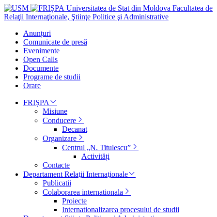
Universitatea de Stat din Moldova
Facultatea de
Relaţii Internaţionale, Ştiinţe Politice şi Administrative
Anunțuri
Comunicate de presă
Evenimente
Open Calls
Documente
Programe de studii
Orare
FRIȘPA
Misiune
Conducere
Decanat
Organizare
Centrul „N. Titulescu”
Activități
Contacte
Departament Relaţii Internaţionale
Publicatii
Colaborarea internationala
Proiecte
Internationalizarea procesului de studii