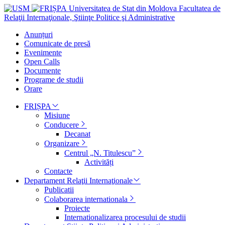
Universitatea de Stat din Moldova
Facultatea de
Relaţii Internaţionale, Ştiinţe Politice şi Administrative
Anunțuri
Comunicate de presă
Evenimente
Open Calls
Documente
Programe de studii
Orare
FRIȘPA
Misiune
Conducere
Decanat
Organizare
Centrul „N. Titulescu”
Activități
Contacte
Departament Relaţii Internaţionale
Publicatii
Colaborarea internationala
Proiecte
Internationalizarea procesului de studii