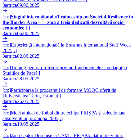
Запись
09.06.2025
[:ro]𝐒𝐭𝐚𝐠𝐢𝐮𝐥 𝐢𝐧𝐭𝐞𝐫𝐧𝐚ț𝐢𝐨𝐧𝐚𝐥 «𝐓𝐫𝐚𝐢𝐧𝐞𝐞𝐬𝐡𝐢𝐩 𝐨𝐧 𝐒𝐨𝐜𝐢𝐞𝐭𝐚𝐥 𝐑𝐞𝐬𝐢𝐥𝐢𝐞𝐧𝐜𝐞 𝐢𝐧
𝐭𝐡𝐞 𝐁𝐨𝐫𝐝𝐞𝐫 𝐀𝐫𝐞𝐚» — 𝐳𝐢𝐮𝐚 𝐚 𝐭𝐫𝐞𝐢𝐚 𝐝𝐞𝐝𝐢𝐜𝐚𝐭ă 𝐝𝐞𝐳𝐯𝐨𝐥𝐭ă𝐫𝐢𝐢 𝐬𝐨𝐜𝐢𝐨-
𝐞𝐜𝐨𝐧𝐨𝐦𝐢𝐜𝐞![:]
Запись
06.06.2025
[:ro]Experiență internațională la Erasmus International Staff Week
2025[:]
Запись
02.06.2025
[:ro]Trening pentru profesori privind fundamentele și pedagogia
Studiilor de Pace[:]
Запись
28.05.2025
[:ro]Participarea la programul de formare MOOC oferit de
Universitatea Tartu, Estonia[:]
Запись
26.05.2025
[:ro]Meci amical de fotbal dintre echipa FRIȘPA și selecționata
absolvenților, promoția 2005[:]
Запись
19.05.2025
[:ro]Ziua Ușilor Deschise la USM – FRIȘPA alături de viitorii