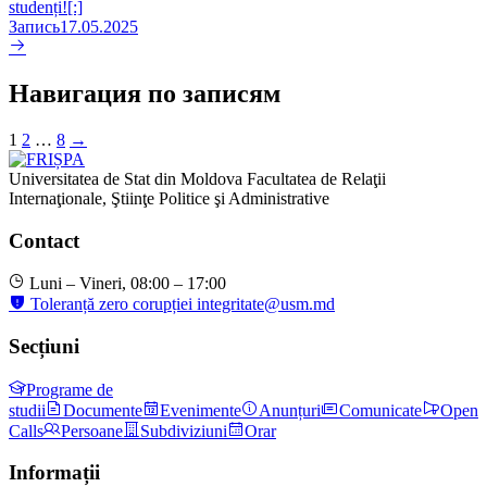
studenți![:]
Запись
17.05.2025
Навигация по записям
1
2
…
8
→
Universitatea de Stat din Moldova
Facultatea de Relaţii
Internaţionale, Ştiinţe Politice şi Administrative
Contact
Luni – Vineri, 08:00 – 17:00
Toleranță zero corupției
integritate@usm.md
Secțiuni
Programe de
studii
Documente
Evenimente
Anunțuri
Comunicate
Open
Calls
Persoane
Subdiviziuni
Orar
Informații