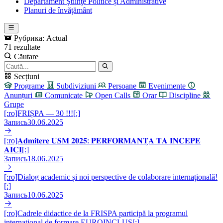
Departament Ştiinţe Politice și Administrative
Planuri de învățământ
Рубрика:
Actual
71 rezultate
Căutare
Secțiuni
Programe
Subdiviziuni
Persoane
Evenimente
Anunțuri
Comunicate
Open Calls
Orar
Discipline
Grupe
[:ro]FRIȘPA — 30 !!![:]
Запись
30.06.2025
[:ro]𝐀𝐝𝐦𝐢𝐭𝐞𝐫𝐞 𝐔𝐒𝐌 𝟐𝟎𝟐𝟓: 𝐏𝐄𝐑𝐅𝐎𝐑𝐌𝐀𝐍𝐓̗𝐀 𝐓𝐀 𝐈̂𝐍𝐂𝐄𝐏𝐄
𝐀𝐈𝐂𝐈[:]
Запись
18.06.2025
[:ro]Dialog academic și noi perspective de colaborare internațională!
[:]
Запись
10.06.2025
[:ro]Cadrele didactice de la FRISPA participă la programul
internațional de formare EUROINCLUS[:]