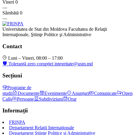
Vineri
0
—
Sâmbătă
0
—
Universitatea de Stat din Moldova
Facultatea de Relaţii
Internaţionale, Ştiinţe Politice şi Administrative
Contact
Luni – Vineri, 08:00 – 17:00
Toleranță zero corupției
integritate@usm.md
Secțiuni
Programe de
studii
Documente
Evenimente
Anunțuri
Comunicate
Open
Calls
Persoane
Subdiviziuni
Orar
Informații
FRIȘPA
Departament Relaţii Internaţionale
Departament Ştiinţe Politice și Administrative