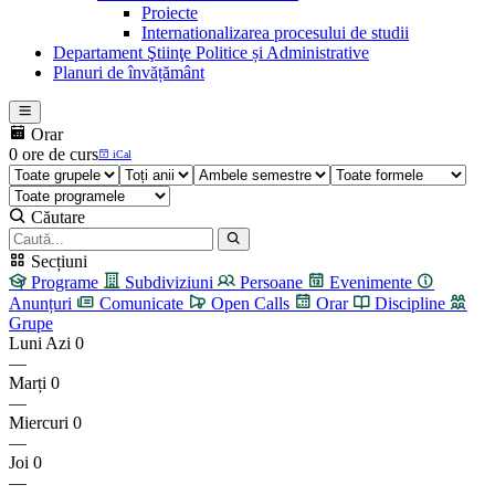
Proiecte
Internationalizarea procesului de studii
Departament Ştiinţe Politice și Administrative
Planuri de învățământ
Orar
0 ore de curs
iCal
Căutare
Secțiuni
Programe
Subdiviziuni
Persoane
Evenimente
Anunțuri
Comunicate
Open Calls
Orar
Discipline
Grupe
Luni
Azi
0
—
Marți
0
—
Miercuri
0
—
Joi
0
—