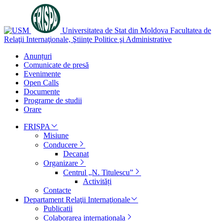
Universitatea de Stat din Moldova
Facultatea de
Relaţii Internaţionale, Ştiinţe Politice şi Administrative
Anunțuri
Comunicate de presă
Evenimente
Open Calls
Documente
Programe de studii
Orare
FRIȘPA
Misiune
Conducere
Decanat
Organizare
Centrul „N. Titulescu”
Activități
Contacte
Departament Relaţii Internaţionale
Publicatii
Colaborarea internationala