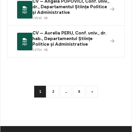
CV — Angela POPOVICI, Conf. univ.,
dr., Departamentul Științe Politice
și Administrative
PDF
CV
545 KB
CV — Aurelia PERU, Conf. univ., dr.
hab., Departamentul Științe
Politice și Administrative
PDF
CV
754 KB
Навигация
1
2
…
8
→
по
записям