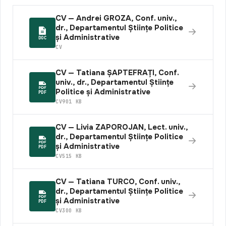
CV — Andrei GROZA, Conf. univ.,
dr., Departamentul Științe Politice
și Administrative
DOC
CV
CV — Tatiana ȘAPTEFRAȚI, Conf.
univ., dr., Departamentul Științe
Politice și Administrative
PDF
CV
901 KB
CV — Livia ZAPOROJAN, Lect. univ.,
dr., Departamentul Științe Politice
și Administrative
PDF
CV
515 KB
CV — Tatiana TURCO, Conf. univ.,
dr., Departamentul Științe Politice
și Administrative
PDF
CV
300 KB