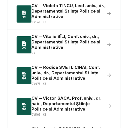
CV — Violeta TINCU, Lect. univ., dr.,
Departamentul Științe Politice și
Administrative
PDF
CV
140 KB
CV — Vitalie SÎLI, Conf. univ., dr.,
Departamentul Științe Politice și
Administrative
DOC
CV
CV — Rodica SVETLICINÂI, Conf.
univ., dr., Departamentul Științe
Politice și Administrative
PDF
CV
473 KB
CV — Victor SACA, Prof. univ., dr.
hab., Departamentul Științe
Politice și Administrative
PDF
CV
503 KB