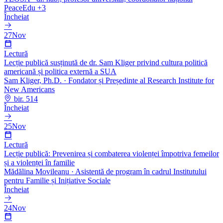
PeaceEdu
+3
Încheiat
27
Nov
Lectură
Lecție publică susținută de dr. Sam Kliger privind cultura politică
americană și politica externă a SUA
Sam Kliger, Ph.D.
· Fondator și Președinte al Research Institute for
New Americans
bir. 514
Încheiat
25
Nov
Lectură
Lecție publică: Prevenirea și combaterea violenței împotriva femeilor
și a violenței în familie
Mădălina Movileanu
· Asistentă de program în cadrul Institutului
pentru Familie și Inițiative Sociale
Încheiat
24
Nov