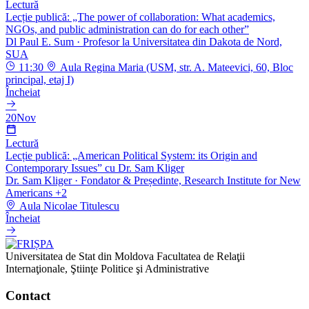
Lectură
Lecție publică: „The power of collaboration: What academics,
NGOs, and public administration can do for each other”
Dl Paul E. Sum
· Profesor la Universitatea din Dakota de Nord,
SUA
11:30
Aula Regina Maria (USM, str. A. Mateevici, 60, Bloc
principal, etaj I)
Încheiat
20
Nov
Lectură
Lecție publică: „American Political System: its Origin and
Contemporary Issues” cu Dr. Sam Kliger
Dr. Sam Kliger
· Fondator & Președinte, Research Institute for New
Americans
+2
Aula Nicolae Titulescu
Încheiat
Universitatea de Stat din Moldova
Facultatea de Relaţii
Internaţionale, Ştiinţe Politice şi Administrative
Contact