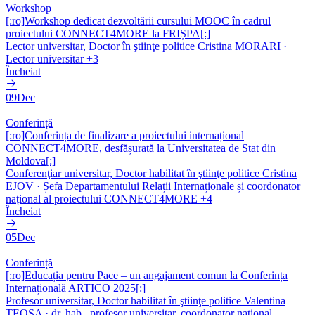
Workshop
[:ro]Workshop dedicat dezvoltării cursului MOOC în cadrul
proiectului CONNECT4MORE la FRIȘPA[:]
Lector universitar, Doctor în ştiinţe politice Cristina MORARI
·
Lector universitar
+3
Încheiat
09
Dec
Conferință
[:ro]Conferința de finalizare a proiectului internațional
CONNECT4MORE, desfășurată la Universitatea de Stat din
Moldova[:]
Conferenţiar universitar, Doctor habilitat în ştiinţe politice Cristina
EJOV
· Șefa Departamentului Relații Internaționale și coordonator
național al proiectului CONNECT4MORE
+4
Încheiat
05
Dec
Conferință
[:ro]Educația pentru Pace – un angajament comun la Conferința
Internațională ARTICO 2025[:]
Profesor universitar, Doctor habilitat în ştiinţe politice Valentina
TEOSA
· dr. hab., profesor universitar, coordonator național