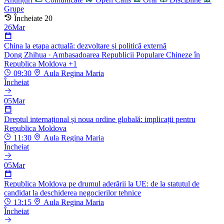
Grupe
Încheiate
20
26
Mar
China la etapa actuală: dezvoltare și politică externă
Dong Zhihua
· Ambasadoarea Republicii Populare Chineze în
Republica Moldova
+1
09:30
Aula Regina Maria
Încheiat
05
Mar
Dreptul internațional și noua ordine globală: implicații pentru
Republica Moldova
11:30
Aula Regina Maria
Încheiat
05
Mar
Republica Moldova pe drumul aderării la UE: de la statutul de
candidat la deschiderea negocierilor tehnice
13:15
Aula Regina Maria
Încheiat