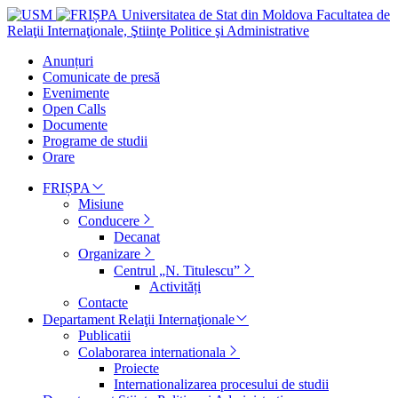
Universitatea de Stat din Moldova
Facultatea de
Relaţii Internaţionale, Ştiinţe Politice şi Administrative
Anunțuri
Comunicate de presă
Evenimente
Open Calls
Documente
Programe de studii
Orare
FRIȘPA
Misiune
Conducere
Decanat
Organizare
Centrul „N. Titulescu”
Activități
Contacte
Departament Relaţii Internaţionale
Publicatii
Colaborarea internationala
Proiecte
Internationalizarea procesului de studii