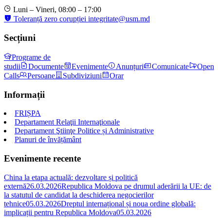
Luni – Vineri, 08:00 – 17:00
Toleranță zero corupției
integritate@usm.md
Secțiuni
Programe de
studii
Documente
Evenimente
Anunțuri
Comunicate
Open
Calls
Persoane
Subdiviziuni
Orar
Informații
FRIȘPA
Departament Relaţii Internaţionale
Departament Ştiinţe Politice și Administrative
Planuri de învățământ
Evenimente recente
China la etapa actuală: dezvoltare și politică
externă
26.03.2026
Republica Moldova pe drumul aderării la UE: de
la statutul de candidat la deschiderea negocierilor
tehnice
05.03.2026
Dreptul internațional și noua ordine globală:
implicații pentru Republica Moldova
05.03.2026