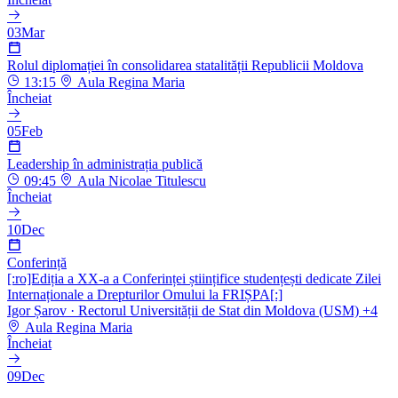
03
Mar
Rolul diplomației în consolidarea statalității Republicii Moldova
13:15
Aula Regina Maria
Încheiat
05
Feb
Leadership în administrația publică
09:45
Aula Nicolae Titulescu
Încheiat
10
Dec
Conferință
[:ro]Ediția a XX-a a Conferinței științifice studențești dedicate Zilei
Internaționale a Drepturilor Omului la FRIȘPA[:]
Igor Șarov
· Rectorul Universității de Stat din Moldova (USM)
+4
Aula Regina Maria
Încheiat
09
Dec