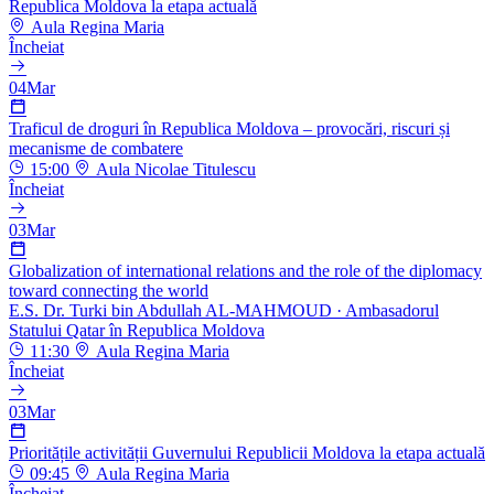
Republica Moldova la etapa actuală
Aula Regina Maria
Încheiat
04
Mar
Traficul de droguri în Republica Moldova – provocări, riscuri și
mecanisme de combatere
15:00
Aula Nicolae Titulescu
Încheiat
03
Mar
Globalization of international relations and the role of the diplomacy
toward connecting the world
E.S. Dr. Turki bin Abdullah AL-MAHMOUD
· Ambasadorul
Statului Qatar în Republica Moldova
11:30
Aula Regina Maria
Încheiat
03
Mar
Prioritățile activității Guvernului Republicii Moldova la etapa actuală
09:45
Aula Regina Maria
Încheiat