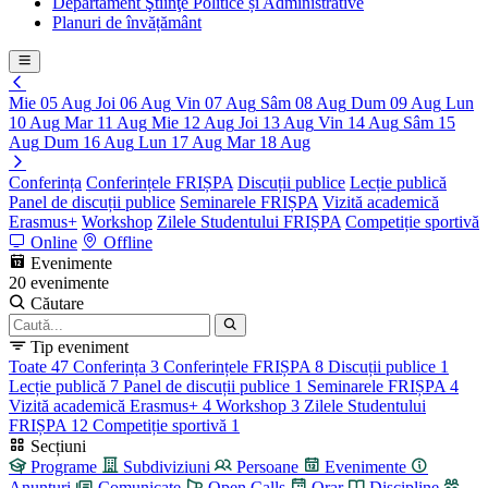
Departament Ştiinţe Politice și Administrative
Planuri de învățământ
Mie
05
Aug
Joi
06
Aug
Vin
07
Aug
Sâm
08
Aug
Dum
09
Aug
Lun
10
Aug
Mar
11
Aug
Mie
12
Aug
Joi
13
Aug
Vin
14
Aug
Sâm
15
Aug
Dum
16
Aug
Lun
17
Aug
Mar
18
Aug
Conferința
Conferințele FRIȘPA
Discuții publice
Lecție publică
Panel de discuții publice
Seminarele FRIȘPA
Vizită academică
Erasmus+
Workshop
Zilele Studentului FRIȘPA
Сompetiție sportivă
Online
Offline
Evenimente
20 evenimente
Căutare
Tip eveniment
Toate
47
Conferința
3
Conferințele FRIȘPA
8
Discuții publice
1
Lecție publică
7
Panel de discuții publice
1
Seminarele FRIȘPA
4
Vizită academică Erasmus+
4
Workshop
3
Zilele Studentului
FRIȘPA
12
Сompetiție sportivă
1
Secțiuni
Programe
Subdiviziuni
Persoane
Evenimente
Anunțuri
Comunicate
Open Calls
Orar
Discipline