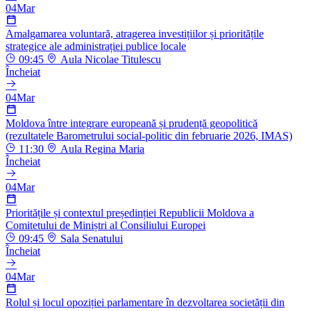
04
Mar
Amalgamarea voluntară, atragerea investițiilor și prioritățile
strategice ale administrației publice locale
09:45
Aula Nicolae Titulescu
Încheiat
04
Mar
Moldova între integrare europeană și prudență geopolitică
(rezultatele Barometrului social-politic din februarie 2026, IMAS)
11:30
Aula Regina Maria
Încheiat
04
Mar
Prioritățile și contextul președinției Republicii Moldova a
Comitetului de Miniștri al Consiliului Europei
09:45
Sala Senatului
Încheiat
04
Mar
Rolul și locul opoziției parlamentare în dezvoltarea societății din