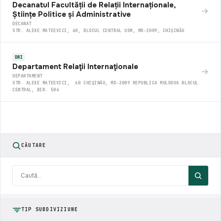
Decanatul Facultății de Relații Internaționale,
Științe Politice și Administrative
DECANAT
STR. ALEXE MATEEVICI, 60, BLOCUL CENTRAL USM, MD-2009, CHIȘINĂU
DRI
Departament Relaţii Internaţionale
DEPARTAMENT
STR. ALEXE MATEEVICI, 60 CHIŞINĂU, MD-2009 REPUBLICA MOLDOVA BLOCUL
CENTRAL, BIR. 504
CĂUTARE
TIP SUBDIVIZIUNE