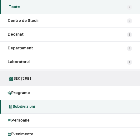
Toate
9
Centru de Studii
5
Decanat
1
Departament
2
Laboratorul
1
SECȚIUNI
Programe
Subdiviziuni
Persoane
Evenimente