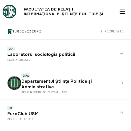
FACULTATEA DE RELAŢII
INTERNAŢIONALE, ŞTIINŢE POLITICE ŞI
ADMINISTRATIVE
SUBDIVIZIUNI
9 REZULTATE
LSP
Laboratorul sociologia politicii
LABORATORUL
515
DȘPA
Departamentul Științe Politice și
Administrative
DEPARTAMENT
BLOC CENTRAL, 509
EC
EuroClub USM
CENTRU DE STUDII