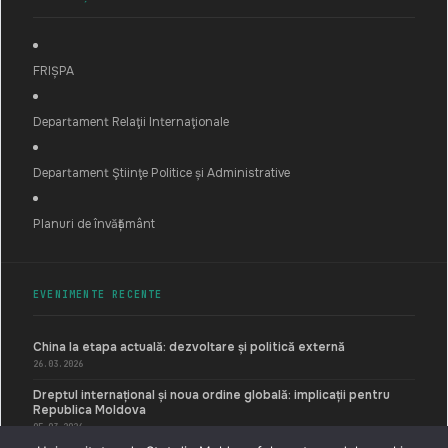
FRIȘPA
Departament Relaţii Internaţionale
Departament Ştiinţe Politice și Administrative
Planuri de învățământ
EVENIMENTE RECENTE
China la etapa actuală: dezvoltare și politică externă
26.03.2026
Dreptul internațional și noua ordine globală: implicații pentru
Republica Moldova
05.03.2026