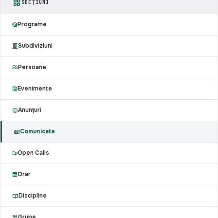
SECȚIUNI
Programe
Subdiviziuni
Persoane
Evenimente
Anunțuri
Comunicate
Open Calls
Orar
Discipline
Grupe