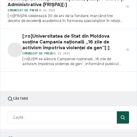
Administrative (FRIȘPA)[:]
COMUNICAT DE PRESĂ
30.06.2025
[:ro]FRIȘPA celebrează 30 de ani de la fondare, marcând trei
decenii de excelență academică în formarea specialiștilor în relații
internaționale, științe politice și administrație publică din Republica
Moldova.[:]
[:ro]Universitatea de Stat din Moldova
susține Campania națională „16 zile de
activism împotriva violenței de gen”[:]
COMUNICAT DE PRESĂ
01.01.2025
[:ro]USM se alătură Campaniei naționale „16 zile de
activism împotriva violenței de gen”, informând publicul
asupra răspunderii penale pentru violența digitală și
hărțuirea online.[:]
CĂUTARE