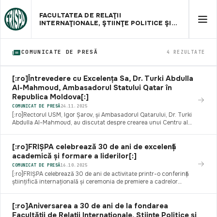
FACULTATEA DE RELAŢII
INTERNAŢIONALE, ŞTIINŢE POLITICE ŞI
ADMINISTRATIVE
COMUNICATE DE PRESĂ
4 REZULTATE
[:ro]Întrevedere cu Excelența Sa, Dr. Turki Abdulla
Al-Mahmoud, Ambasadorul Statului Qatar în
Republica Moldova[:]
COMUNICAT DE PRESĂ
24.11.2025
[:ro]Rectorul USM, Igor Șarov, și Ambasadorul Qatarului, Dr. Turki
Abdulla Al-Mahmoud, au discutat despre crearea unui Centru al
Limbii și Culturii Arabe în cadrul facultății FRISPA.[:]
[:ro]FRIȘPA celebrează 30 de ani de excelență
academică și formare a liderilor[:]
COMUNICAT DE PRESĂ
16.10.2025
[:ro]FRIȘPA celebrează 30 de ani de activitate printr-o conferință
științifică internațională și ceremonia de premiere a cadrelor
didactice merituoase.[:]
[:ro]Aniversarea a 30 de ani de la fondarea
Facultății de Relații Internaționale, Științe Politice și