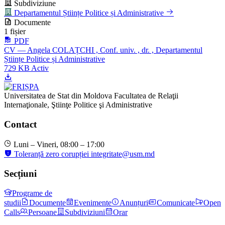
Subdiviziune
Departamentul Științe Politice și Administrative
Documente
1 fișier
PDF
CV — Angela COLAȚCHI , Conf. univ. , dr. , Departamentul
Științe Politice și Administrative
729 KB
Activ
Universitatea de Stat din Moldova
Facultatea de Relaţii
Internaţionale, Ştiinţe Politice şi Administrative
Contact
Luni – Vineri, 08:00 – 17:00
Toleranță zero corupției
integritate@usm.md
Secțiuni
Programe de
studii
Documente
Evenimente
Anunțuri
Comunicate
Open
Calls
Persoane
Subdiviziuni
Orar