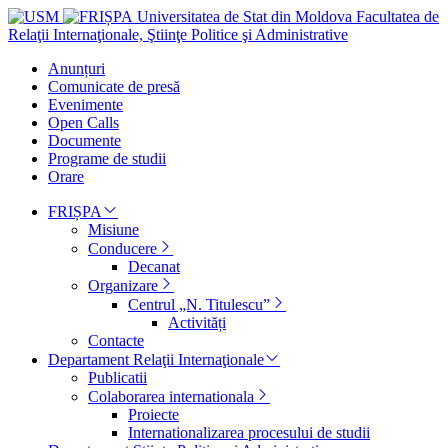
Universitatea de Stat din Moldova
Facultatea de
Relaţii Internaţionale, Ştiinţe Politice şi Administrative
Anunțuri
Comunicate de presă
Evenimente
Open Calls
Documente
Programe de studii
Orare
FRIȘPA
Misiune
Conducere
Decanat
Organizare
Centrul „N. Titulescu”
Activități
Contacte
Departament Relaţii Internaţionale
Publicatii
Colaborarea internationala
Proiecte
Internationalizarea procesului de studii