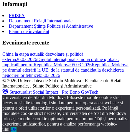
Informații
FRIȘPA
Departament Relaţii Internaţionale
Departament Ştiinţe Politice și Administrative
Planuri de învățământ
Evenimente recente
China la etapa actuală: dezvoltare și politică
externă
26.03.2026
Dreptul internațional și noua ordine globală:
implicații pentru Republica Moldova
05.03.2026
Republica Moldova
pe drumul aderării la UE: de la statutul de candidat la deschiderea
negocierilor tehnice
05.03.2026
© 2026 Universitatea de Stat din Moldova · Facultatea de Relaţii
Internaţionale, , Ştiinţe Politice şi Administrative
Structuralist
Social Impact · Pro Bono GovTech
Universitatea de Stat din Moldova folosește module cookie strict
necesare și alte tehnologii similare pentru a opera acest website și
pentru a oferi utilizatorilor o experiență personalizată. Pe lângă
modulele cookie strict necesare, Universitatea de Stat din Moldova
folosește module cookie opționale pentru a îmbunătăți și personaliza
experiența utilizatorilor, pentru a analiza performanța website-
ului.
Ok