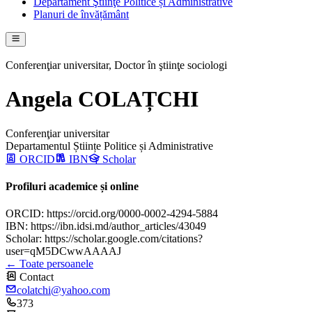
Departament Ştiinţe Politice și Administrative
Planuri de învățământ
Conferenţiar universitar, Doctor în ştiinţe sociologi
Angela COLAȚCHI
Conferenţiar universitar
Departamentul Științe Politice și Administrative
ORCID
IBN
Scholar
Profiluri academice și online
ORCID:
https://orcid.org/0000-0002-4294-5884
IBN:
https://ibn.idsi.md/author_articles/43049
Scholar:
https://scholar.google.com/citations?
user=qM5DCwwAAAAJ
← Toate persoanele
Contact
colatchi@yahoo.com
373