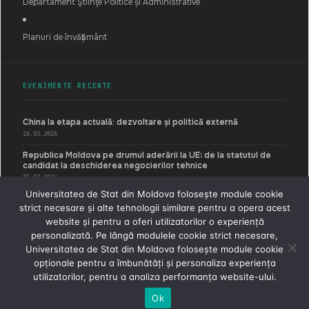
Departament Ştiinţe Politice și Administrative
Planuri de învățământ
EVENIMENTE RECENTE
China la etapa actuală: dezvoltare și politică externă
26.03.2026
Republica Moldova pe drumul aderării la UE: de la statutul de
candidat la deschiderea negocierilor tehnice
05.03.2026
Universitatea de Stat din Moldova folosește module cookie
Dreptul internațional și noua ordine globală: implicații pentru
strict necesare și alte tehnologii similare pentru a opera acest
Republica Moldova
website și pentru a oferi utilizatorilor o experiență
05.03.2026
personalizată. Pe lângă modulele cookie strict necesare,
Universitatea de Stat din Moldova folosește module cookie
opționale pentru a îmbunătăți și personaliza experiența
© 2026 Universitatea de Stat din Moldova · Facultatea de Relaţii
Internaţionale, , Ştiinţe Politice şi Administrative
utilizatorilor, pentru a analiza performanța website-ului.
Structuralist
Ok
SOCIAL IMPACT · PRO BONO GOVTECH