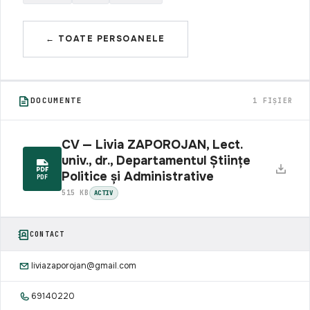
← TOATE PERSOANELE
DOCUMENTE
1 FIȘIER
CV — Livia ZAPOROJAN, Lect.
univ., dr., Departamentul Științe
Politice și Administrative
PDF
515 KB
ACTIV
CONTACT
liviazaporojan@gmail.com
69140220