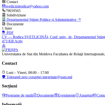
Contact
svetliciniirodica@yahoo.com
79659565
Subdiviziune
Departamentul Științe Politice și Administrative
Documente
1 fișier
PDF
CV — Rodica SVETLICINÂI, Conf. univ., dr., Departamentul Științe P
473 KB
Activ
Universitatea de Stat din Moldova
Facultatea de Relaţii Internaţionale,
Contact
Luni – Vineri, 08:00 – 17:00
Toleranță zero corupției
integritate@usm.md
Secțiuni
Programe de studii
Documente
Evenimente
Anunțuri
Comu
Informații