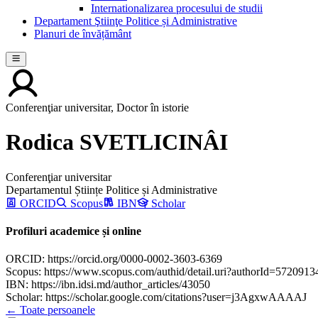
Internationalizarea procesului de studii
Departament Ştiinţe Politice și Administrative
Planuri de învățământ
Conferenţiar universitar, Doctor în istorie
Rodica SVETLICINÂI
Conferenţiar universitar
Departamentul Științe Politice și Administrative
ORCID
Scopus
IBN
Scholar
Profiluri academice și online
ORCID:
https://orcid.org/0000-0002-3603-6369
Scopus:
https://www.scopus.com/authid/detail.uri?authorId=572091
IBN:
https://ibn.idsi.md/author_articles/43050
Scholar:
https://scholar.google.com/citations?user=j3AgxwAAAAJ
← Toate persoanele