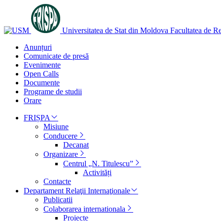
Universitatea de Stat din Moldova
Facultatea de Rel
Anunțuri
Comunicate de presă
Evenimente
Open Calls
Documente
Programe de studii
Orare
FRIȘPA
Misiune
Conducere
Decanat
Organizare
Centrul „N. Titulescu”
Activități
Contacte
Departament Relaţii Internaţionale
Publicatii
Colaborarea internationala
Proiecte