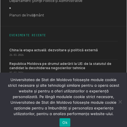
Departament Ştiinţe Politice și Administrative
Planuri de învățământ
EVENIMENTE RECENTE
China la etapa actuală: dezvoltare și politică externă
26.03.2026
Republica Moldova pe drumul aderării la UE: de la statutul de
candidat la deschiderea negocierilor tehnice
05.03.2026
Universitatea de Stat din Moldova folosește module cookie
Dreptul internațional și noua ordine globală: implicații pentru
strict necesare și alte tehnologii similare pentru a opera acest
Republica Moldova
website și pentru a oferi utilizatorilor o experiență
05.03.2026
personalizată. Pe lângă modulele cookie strict necesare,
Universitatea de Stat din Moldova folosește module cookie
opționale pentru a îmbunătăți și personaliza experiența
© 2026 Universitatea de Stat din Moldova · Facultatea de Relaţii
Internaţionale, , Ştiinţe Politice şi Administrative
utilizatorilor, pentru a analiza performanța website-ului.
Structuralist
Ok
SOCIAL IMPACT · PRO BONO GOVTECH