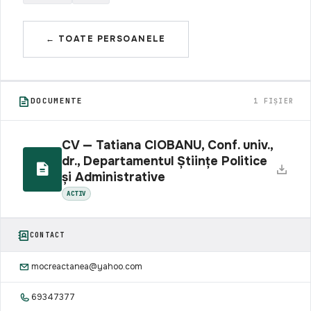
← TOATE PERSOANELE
DOCUMENTE
1 FIȘIER
CV — Tatiana CIOBANU, Conf. univ.,
dr., Departamentul Științe Politice
și Administrative
ACTIV
CONTACT
mocreactanea@yahoo.com
69347377