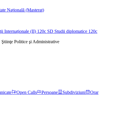
tate Națională (Masterat)
ii Internaționale (II)
120c
SD
Studii diplomatice
120c
 Ştiinţe Politice şi Administrative
nicate
Open Calls
Persoane
Subdiviziuni
Orar