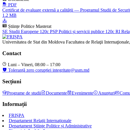
PDF
Certificat de evaluare externă a calității — Programul Studii de Securi
1.2 MB
Științe Politice
Masterat
SE
Studii Europene
120c
PSP
Politici și servicii publice
120c
RI
Relaț
Universitatea de Stat din Moldova
Facultatea de Relaţii Internaţionale,
Contact
Luni – Vineri, 08:00 – 17:00
Toleranță zero corupției
integritate@usm.md
Secțiuni
Programe de studii
Documente
Evenimente
Anunțuri
Comu
Informații
FRIȘPA
Departament Relaţii Internaţionale
Departament Ştiinţe Politice și Administrative