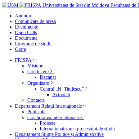
Universitatea de Stat din Moldova
Facultatea de R
Anunțuri
Comunicate de presă
Evenimente
Open Calls
Documente
Programe de studii
Orare
FRIȘPA
Misiune
Conducere
Decanat
Organizare
Centrul „N. Titulescu”
Activități
Contacte
Departament Relaţii Internaţionale
Publicatii
Colaborarea internationala
Proiecte
Internationalizarea procesului de studii
Departament Ştiinţe Politice și Administrative