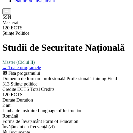
Planuri de învățământ
SSN
Masterat
120 ECTS
Științe Politice
Studii de Securitate Națională
Master (Ciclul II)
← Toate programele
Fișa programului
Domeniu de formare profesională
Professional Training Field
313 Ştiinţe politice
Credite ECTS
Total Credits
120 ECTS
Durata
Duration
2 ani
Limba de instruire
Language of Instruction
Română
Forma de învățământ
Form of Education
Învățământ cu frecvență (zi)
Documente