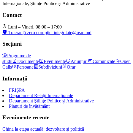
Internaţionale, Ştiinţe Politice şi Administrative
Contact
Luni – Vineri, 08:00 – 17:00
Toleranță zero corupției
integritate@usm.md
Secțiuni
Programe de
studii
Documente
Evenimente
Anunțuri
Comunicate
Open
Calls
Persoane
Subdiviziuni
Orar
Informații
FRIȘPA
Departament Relaţii Internaţionale
Departament Ştiinţe Politice și Administrative
Planuri de învățământ
Evenimente recente
China la etapa actuală: dezvoltare și politică