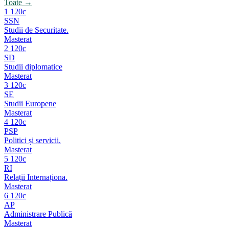
Toate →
1
120c
SSN
Studii de Securitate.
Masterat
2
120c
SD
Studii diplomatice
Masterat
3
120c
SE
Studii Europene
Masterat
4
120c
PSP
Politici și servicii.
Masterat
5
120c
RI
Relații Internaționa.
Masterat
6
120c
AP
Administrare Publică
Masterat