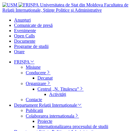
Universitatea de Stat din Moldova
Facultatea de
Relaţii Internaţionale, Ştiinţe Politice şi Administrative
Anunțuri
Comunicate de presă
Evenimente
Open Calls
Documente
Programe de studii
Orare
FRIȘPA
Misiune
Conducere
Decanat
Organizare
Centrul „N. Titulescu”
Activități
Contacte
Departament Relaţii Internaţionale
Publicatii
Colaborarea internationala
Proiecte
Internationalizarea procesului de studii