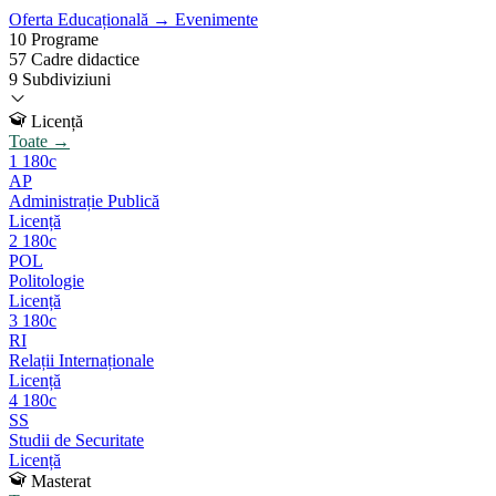
Oferta Educațională →
Evenimente
10
Programe
57
Cadre didactice
9
Subdiviziuni
Licență
Toate →
1
180c
AP
Administrație Publică
Licență
2
180c
POL
Politologie
Licență
3
180c
RI
Relații Internaționale
Licență
4
180c
SS
Studii de Securitate
Licență
Masterat