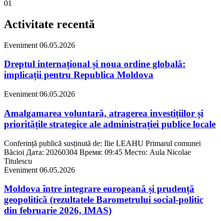
01
Activitate recentă
Eveniment
06.05.2026
Dreptul internațional și noua ordine globală:
implicații pentru Republica Moldova
Eveniment
06.05.2026
Amalgamarea voluntară, atragerea investițiilor și
prioritățile strategice ale administrației publice locale
Conferință publică susținută de: Ilie LEAHU Primarul comunei
Băcioi Дата: 20260304 Время: 09:45 Место: Aula Nicolae
Titulescu
Eveniment
06.05.2026
Moldova între integrare europeană și prudență
geopolitică (rezultatele Barometrului social-politic
din februarie 2026, IMAS)